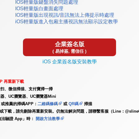
IOS輕量版鍵盤消失問題處理
IOS輕量版白畫面處理
IOS輕量版出現視訊/音訊無法上傳提示時處理
iOS輕量版進入包廂主播視訊無法顯示設定教學
企業簽名版
( 易掉簽, 需信任 )
iOS 企業簽名版安裝教學
P 再重新下載
一扫、微信掃描、支付寶掃一掃
器、UC瀏覽器、UC瀏覽器Mini
或推薦的掃碼APP：
二維碼條碼
或
QR碼
掃描
更新或下載，請先刪除再重新安裝。仍無法解決問題，請聯繫客服（Line：@slin
無法驗證 App」時：
開啟方法教學