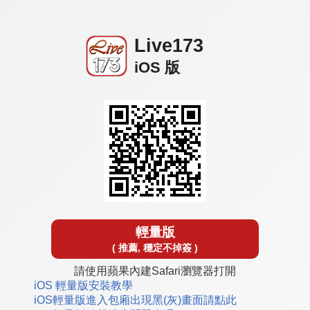
Live173
iOS 版
輕量版
( 推薦, 穩定不掉簽 )
請使用蘋果內建Safari瀏覽器打開
iOS 輕量版安裝教學
iOS輕量版進入包廂出現黑(灰)畫面請點此